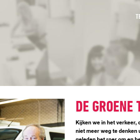
T
DE GROENE 
Kijken we in het verkeer,
niet meer weg te denken u
geleden het roer om en be