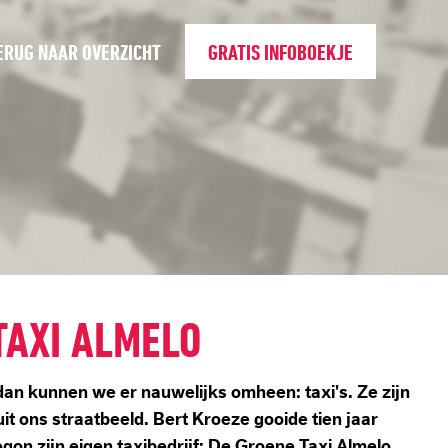
ERUG NAAR OVERZICHT
GRATIS INFOBOEKJE
TAXI ALMELO
 dan kunnen we er nauwelijks omheen: taxi's. Ze zijn
it ons straatbeeld. Bert Kroeze gooide tien jaar
gon zijn eigen taxibedrijf: De Groene Taxi Almelo.